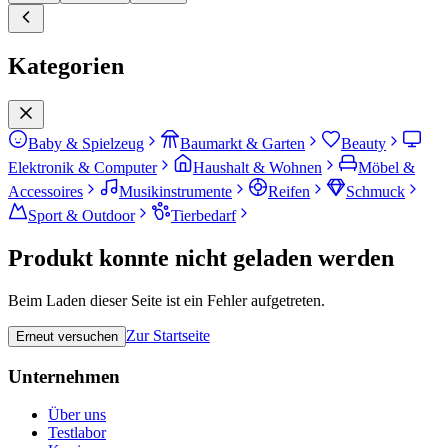
Kategorien
Baby & Spielzeug
Baumarkt & Garten
Beauty
Elektronik & Computer
Haushalt & Wohnen
Möbel &
Accessoires
Musikinstrumente
Reifen
Schmuck
Sport & Outdoor
Tierbedarf
Produkt konnte nicht geladen werden
Beim Laden dieser Seite ist ein Fehler aufgetreten.
Zur Startseite
Erneut versuchen
Unternehmen
Über uns
Testlabor