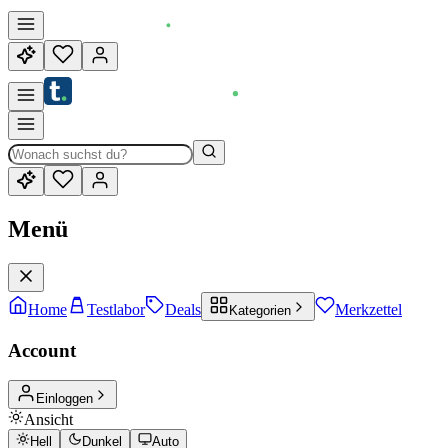
Menü
Home
Testlabor
Deals
Merkzettel
Kategorien
Account
Einloggen
Ansicht
Hell
Dunkel
Auto