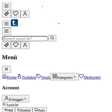
Menü
Home
Testlabor
Deals
Merkzettel
Kategorien
Account
Einloggen
Ansicht
Hell
Dunkel
Auto