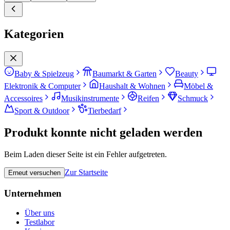
Kategorien
Baby & Spielzeug
Baumarkt & Garten
Beauty
Elektronik & Computer
Haushalt & Wohnen
Möbel &
Accessoires
Musikinstrumente
Reifen
Schmuck
Sport & Outdoor
Tierbedarf
Produkt konnte nicht geladen werden
Beim Laden dieser Seite ist ein Fehler aufgetreten.
Zur Startseite
Erneut versuchen
Unternehmen
Über uns
Testlabor