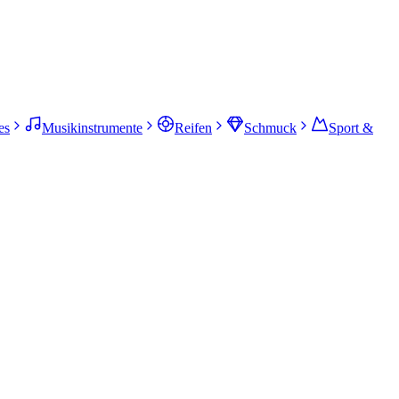
es
Musikinstrumente
Reifen
Schmuck
Sport &