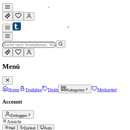
Menü
Home
Testlabor
Deals
Merkzettel
Kategorien
Account
Einloggen
Ansicht
Hell
Dunkel
Auto