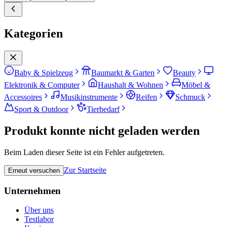
Kategorien
Baby & Spielzeug
Baumarkt & Garten
Beauty
Elektronik & Computer
Haushalt & Wohnen
Möbel &
Accessoires
Musikinstrumente
Reifen
Schmuck
Sport & Outdoor
Tierbedarf
Produkt konnte nicht geladen werden
Beim Laden dieser Seite ist ein Fehler aufgetreten.
Zur Startseite
Erneut versuchen
Unternehmen
Über uns
Testlabor