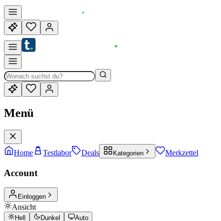
Menü
Home
Testlabor
Deals
Merkzettel
Kategorien
Account
Einloggen
Ansicht
Hell
Dunkel
Auto