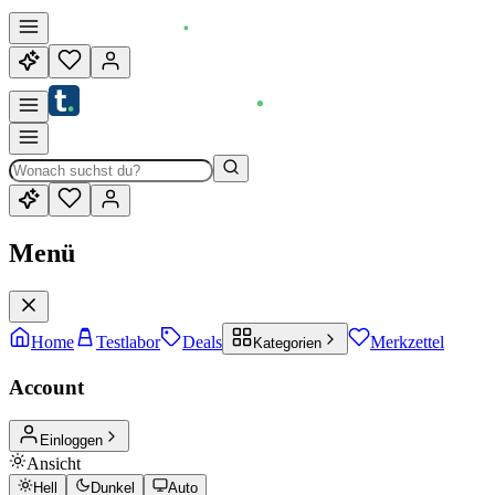
Menü
Home
Testlabor
Deals
Merkzettel
Kategorien
Account
Einloggen
Ansicht
Hell
Dunkel
Auto