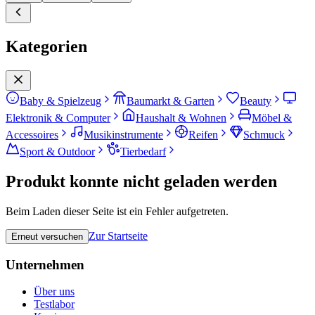
Kategorien
Baby & Spielzeug
Baumarkt & Garten
Beauty
Elektronik & Computer
Haushalt & Wohnen
Möbel &
Accessoires
Musikinstrumente
Reifen
Schmuck
Sport & Outdoor
Tierbedarf
Produkt konnte nicht geladen werden
Beim Laden dieser Seite ist ein Fehler aufgetreten.
Zur Startseite
Erneut versuchen
Unternehmen
Über uns
Testlabor