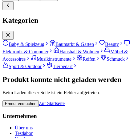
Kategorien
Baby & Spielzeug
Baumarkt & Garten
Beauty
Elektronik & Computer
Haushalt & Wohnen
Möbel &
Accessoires
Musikinstrumente
Reifen
Schmuck
Sport & Outdoor
Tierbedarf
Produkt konnte nicht geladen werden
Beim Laden dieser Seite ist ein Fehler aufgetreten.
Zur Startseite
Erneut versuchen
Unternehmen
Über uns
Testlabor