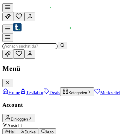
Menü
Home
Testlabor
Deals
Merkzettel
Kategorien
Account
Einloggen
Ansicht
Hell
Dunkel
Auto