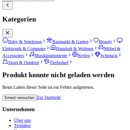
Kategorien
Baby & Spielzeug
Baumarkt & Garten
Beauty
Elektronik & Computer
Haushalt & Wohnen
Möbel &
Accessoires
Musikinstrumente
Reifen
Schmuck
Sport & Outdoor
Tierbedarf
Produkt konnte nicht geladen werden
Beim Laden dieser Seite ist ein Fehler aufgetreten.
Zur Startseite
Erneut versuchen
Unternehmen
Über uns
Testlabor