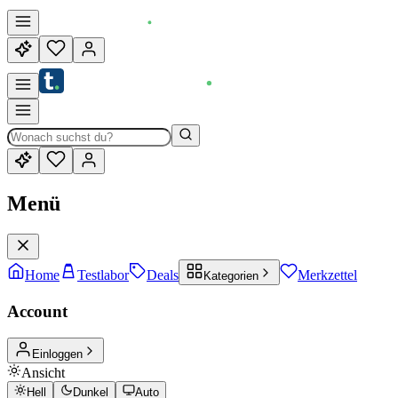
Menü
Home
Testlabor
Deals
Merkzettel
Kategorien
Account
Einloggen
Ansicht
Hell
Dunkel
Auto