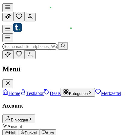
Menü
Home
Testlabor
Deals
Merkzettel
Kategorien
Account
Einloggen
Ansicht
Hell
Dunkel
Auto