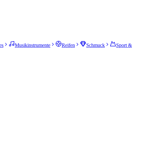
es
Musikinstrumente
Reifen
Schmuck
Sport &