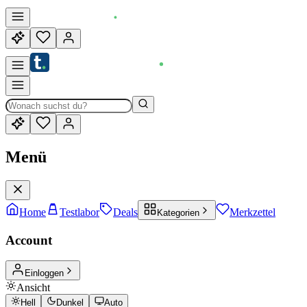
Menü
Home
Testlabor
Deals
Merkzettel
Kategorien
Account
Einloggen
Ansicht
Hell
Dunkel
Auto