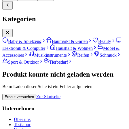
Kategorien
Baby & Spielzeug
Baumarkt & Garten
Beauty
Elektronik & Computer
Haushalt & Wohnen
Möbel &
Accessoires
Musikinstrumente
Reifen
Schmuck
Sport & Outdoor
Tierbedarf
Produkt konnte nicht geladen werden
Beim Laden dieser Seite ist ein Fehler aufgetreten.
Zur Startseite
Erneut versuchen
Unternehmen
Über uns
Testlabor