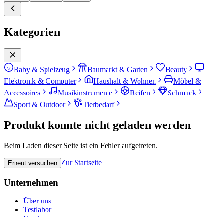
Kategorien
Baby & Spielzeug
Baumarkt & Garten
Beauty
Elektronik & Computer
Haushalt & Wohnen
Möbel &
Accessoires
Musikinstrumente
Reifen
Schmuck
Sport & Outdoor
Tierbedarf
Produkt konnte nicht geladen werden
Beim Laden dieser Seite ist ein Fehler aufgetreten.
Zur Startseite
Erneut versuchen
Unternehmen
Über uns
Testlabor