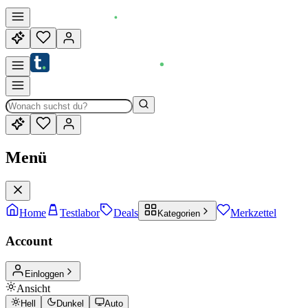
Menü
Home
Testlabor
Deals
Merkzettel
Kategorien
Account
Einloggen
Ansicht
Hell
Dunkel
Auto