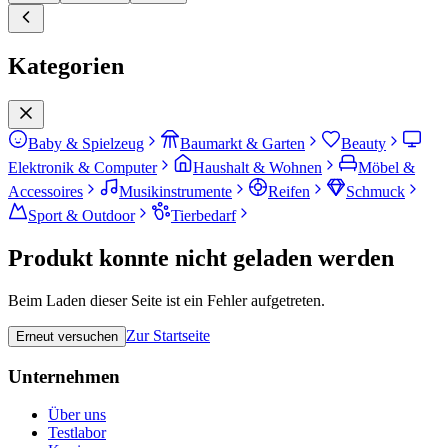
Kategorien
Baby & Spielzeug
Baumarkt & Garten
Beauty
Elektronik & Computer
Haushalt & Wohnen
Möbel &
Accessoires
Musikinstrumente
Reifen
Schmuck
Sport & Outdoor
Tierbedarf
Produkt konnte nicht geladen werden
Beim Laden dieser Seite ist ein Fehler aufgetreten.
Zur Startseite
Erneut versuchen
Unternehmen
Über uns
Testlabor