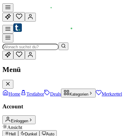
Menü
Home
Testlabor
Deals
Merkzettel
Kategorien
Account
Einloggen
Ansicht
Hell
Dunkel
Auto