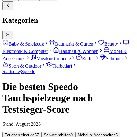
Kategorien
Baby & Spielzeug
Baumarkt & Garten
Beauty
Elektronik & Computer
Haushalt & Wohnen
Möbel &
Accessoires
Musikinstrumente
Reifen
Schmuck
Sport & Outdoor
Tierbedarf
Startseite
/
Speedo
Die besten Speedo
Tauchspielzeuge nach
Testsieger-Score
Stand:
August 2026
Tauchspielzeuge
57
Schwimmhilfen
9
Möbel & Accessoires
5