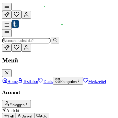
Menü
Home
Testlabor
Deals
Merkzettel
Kategorien
Account
Einloggen
Ansicht
Hell
Dunkel
Auto