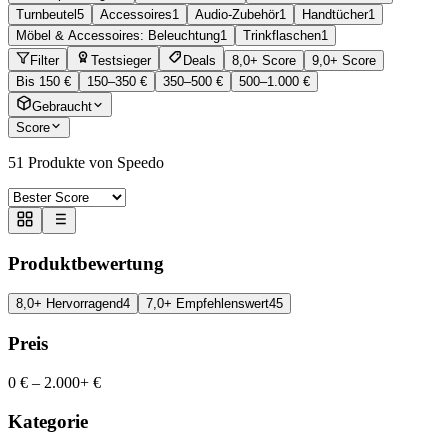
Turnbeutel
5
Accessoires
1
Audio-Zubehör
1
Handtücher
1
Möbel & Accessoires: Beleuchtung
1
Trinkflaschen
1
Filter
Testsieger
Deals
8,0+ Score
9,0+ Score
Bis 150 €
150–350 €
350–500 €
500–1.000 €
Gebraucht
Score
51
Produkte von Speedo
Produktbewertung
8,0+ Hervorragend
4
7,0+ Empfehlenswert
45
Preis
0 €
–
2.000+ €
Kategorie