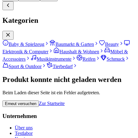
Kategorien
Baby & Spielzeug
Baumarkt & Garten
Beauty
Elektronik & Computer
Haushalt & Wohnen
Möbel &
Accessoires
Musikinstrumente
Reifen
Schmuck
Sport & Outdoor
Tierbedarf
Produkt konnte nicht geladen werden
Beim Laden dieser Seite ist ein Fehler aufgetreten.
Zur Startseite
Erneut versuchen
Unternehmen
Über uns
Testlabor