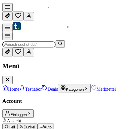
Menü
Home
Testlabor
Deals
Merkzettel
Kategorien
Account
Einloggen
Ansicht
Hell
Dunkel
Auto