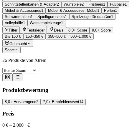
Schnittstellenkarten & Adapter
2
Wurfspiele
2
Frisbees
1
Fußbälle
1
Möbel & Accessoires
1
Möbel & Accessoires: Möbel
1
Perlen
1
Schwimmhilfen
1
Spielfigurensets
1
Spielzeuge für draußen
1
Volleybälle
1
Wasserspielzeuge
1
Filter
Testsieger
Deals
8,0+ Score
9,0+ Score
Bis 150 €
150–350 €
350–500 €
500–1.000 €
Gebraucht
Score
26
Produkte von Xtrem
Produktbewertung
8,0+ Hervorragend
2
7,0+ Empfehlenswert
14
Preis
0 €
–
2.000+ €