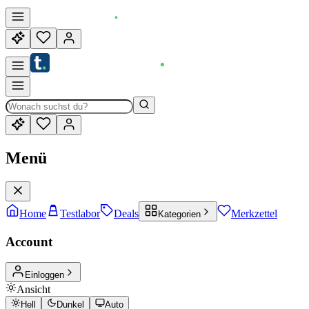
Menü
Home
Testlabor
Deals
Merkzettel
Kategorien
Account
Einloggen
Ansicht
Hell
Dunkel
Auto