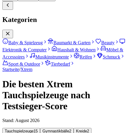
Kategorien
Baby & Spielzeug
Baumarkt & Garten
Beauty
Elektronik & Computer
Haushalt & Wohnen
Möbel &
Accessoires
Musikinstrumente
Reifen
Schmuck
Sport & Outdoor
Tierbedarf
Startseite
/
Xtrem
Die besten Xtrem
Tauchspielzeuge nach
Testsieger-Score
Stand:
August 2026
Tauchspielzeuge
15
Gymnastikbälle
2
Kreide
2