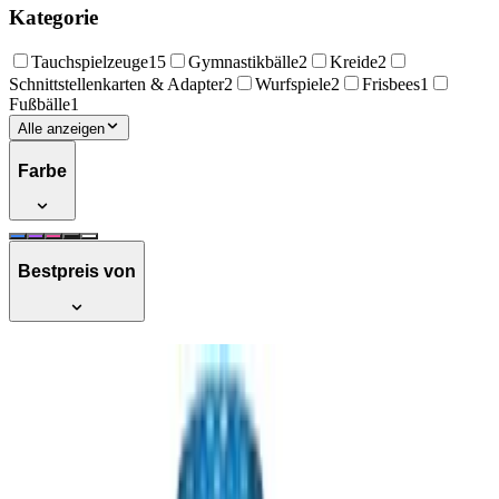
Kategorie
Tauchspielzeuge
15
Gymnastikbälle
2
Kreide
2
Schnittstellenkarten & Adapter
2
Wurfspiele
2
Frisbees
1
Fußbälle
1
Alle anzeigen
Farbe
Bestpreis von
Fin Fun 'Mermaid Tail', Meerjungfrau-
Flosse in Größe S/M, blau, für sichere
Schwimmer ab 6 Jahren, inkl. Monoflosse