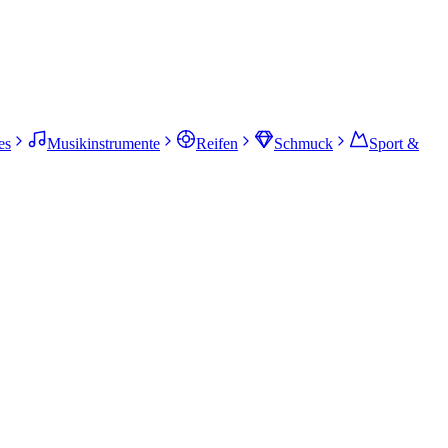
es
Musikinstrumente
Reifen
Schmuck
Sport &