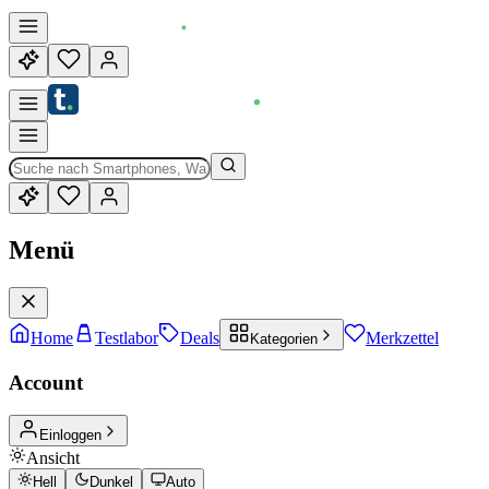
Menü
Home
Testlabor
Deals
Merkzettel
Kategorien
Account
Einloggen
Ansicht
Hell
Dunkel
Auto