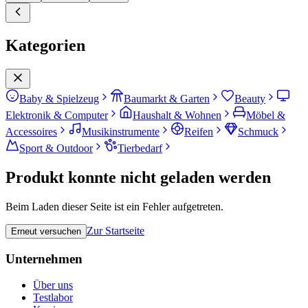
Kategorien
Baby & Spielzeug
Baumarkt & Garten
Beauty
Elektronik & Computer
Haushalt & Wohnen
Möbel &
Accessoires
Musikinstrumente
Reifen
Schmuck
Sport & Outdoor
Tierbedarf
Produkt konnte nicht geladen werden
Beim Laden dieser Seite ist ein Fehler aufgetreten.
Zur Startseite
Erneut versuchen
Unternehmen
Über uns
Testlabor