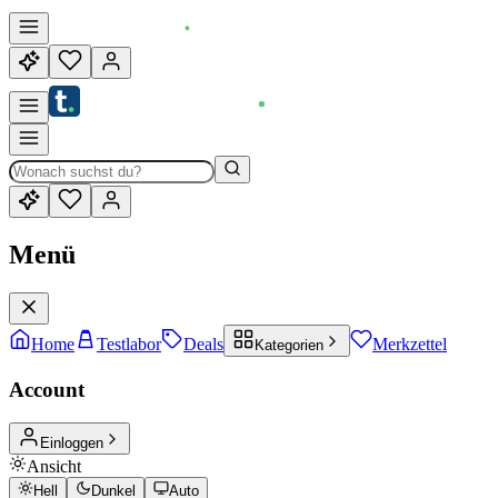
Menü
Home
Testlabor
Deals
Merkzettel
Kategorien
Account
Einloggen
Ansicht
Hell
Dunkel
Auto