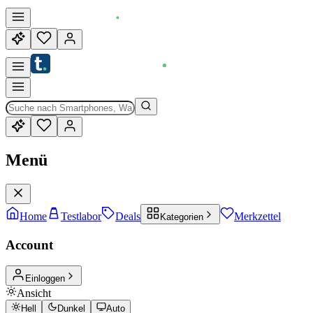
Menü
Home
Testlabor
Deals
Merkzettel
Kategorien
Account
Einloggen
Ansicht
Hell
Dunkel
Auto