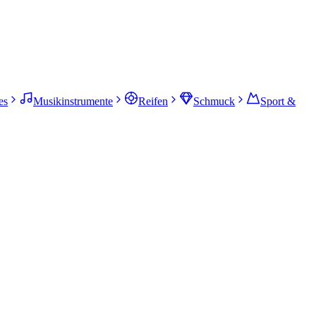
es
Musikinstrumente
Reifen
Schmuck
Sport &