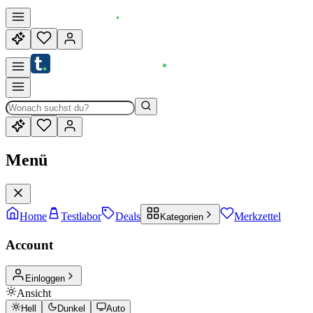
Menü
Home
Testlabor
Deals
Merkzettel
Kategorien
Account
Einloggen
Ansicht
Hell
Dunkel
Auto