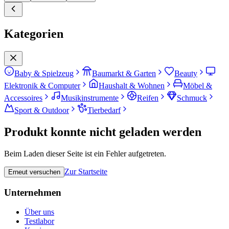
Kategorien
Baby & Spielzeug
Baumarkt & Garten
Beauty
Elektronik & Computer
Haushalt & Wohnen
Möbel &
Accessoires
Musikinstrumente
Reifen
Schmuck
Sport & Outdoor
Tierbedarf
Produkt konnte nicht geladen werden
Beim Laden dieser Seite ist ein Fehler aufgetreten.
Zur Startseite
Erneut versuchen
Unternehmen
Über uns
Testlabor