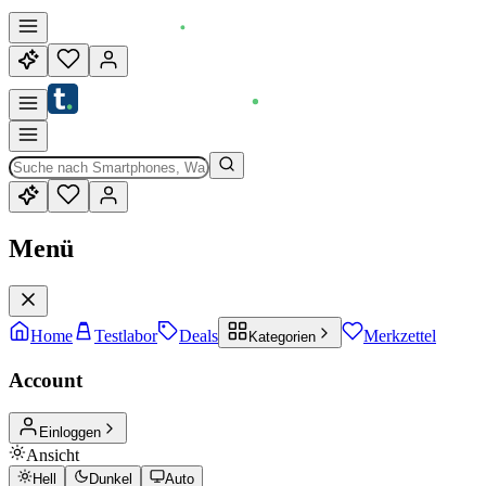
Menü
Home
Testlabor
Deals
Merkzettel
Kategorien
Account
Einloggen
Ansicht
Hell
Dunkel
Auto