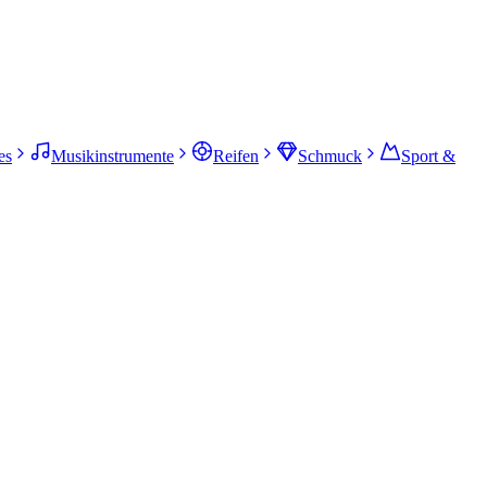
es
Musikinstrumente
Reifen
Schmuck
Sport &