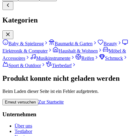
Kategorien
Baby & Spielzeug
Baumarkt & Garten
Beauty
Elektronik & Computer
Haushalt & Wohnen
Möbel &
Accessoires
Musikinstrumente
Reifen
Schmuck
Sport & Outdoor
Tierbedarf
Produkt konnte nicht geladen werden
Beim Laden dieser Seite ist ein Fehler aufgetreten.
Zur Startseite
Erneut versuchen
Unternehmen
Über uns
Testlabor