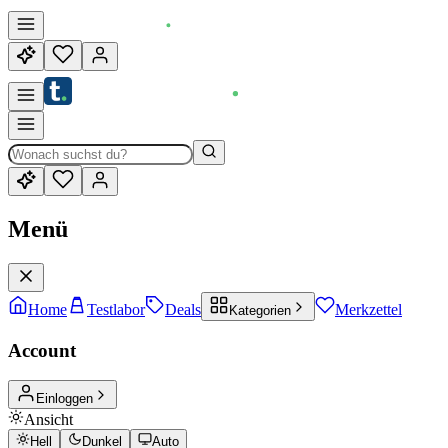
Menü
Home
Testlabor
Deals
Merkzettel
Kategorien
Account
Einloggen
Ansicht
Hell
Dunkel
Auto