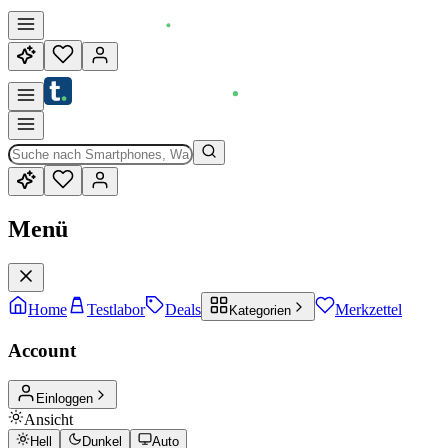
Menü
Home
Testlabor
Deals
Merkzettel
Kategorien
Account
Einloggen
Ansicht
Hell
Dunkel
Auto