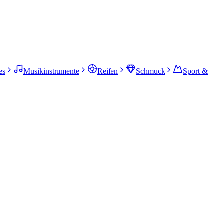
es
Musikinstrumente
Reifen
Schmuck
Sport &