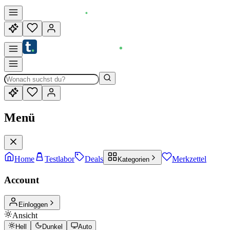
Menü
Home
Testlabor
Deals
Merkzettel
Kategorien
Account
Einloggen
Ansicht
Hell
Dunkel
Auto