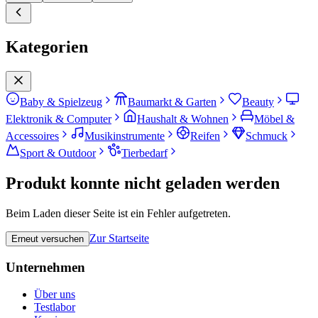
Kategorien
Baby & Spielzeug
Baumarkt & Garten
Beauty
Elektronik & Computer
Haushalt & Wohnen
Möbel &
Accessoires
Musikinstrumente
Reifen
Schmuck
Sport & Outdoor
Tierbedarf
Produkt konnte nicht geladen werden
Beim Laden dieser Seite ist ein Fehler aufgetreten.
Zur Startseite
Erneut versuchen
Unternehmen
Über uns
Testlabor