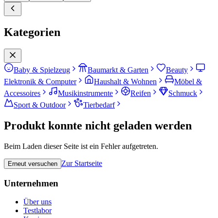
Kategorien
Baby & Spielzeug
Baumarkt & Garten
Beauty
Elektronik & Computer
Haushalt & Wohnen
Möbel &
Accessoires
Musikinstrumente
Reifen
Schmuck
Sport & Outdoor
Tierbedarf
Produkt konnte nicht geladen werden
Beim Laden dieser Seite ist ein Fehler aufgetreten.
Zur Startseite
Erneut versuchen
Unternehmen
Über uns
Testlabor