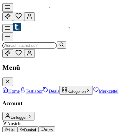
Menü
Home
Testlabor
Deals
Merkzettel
Kategorien
Account
Einloggen
Ansicht
Hell
Dunkel
Auto