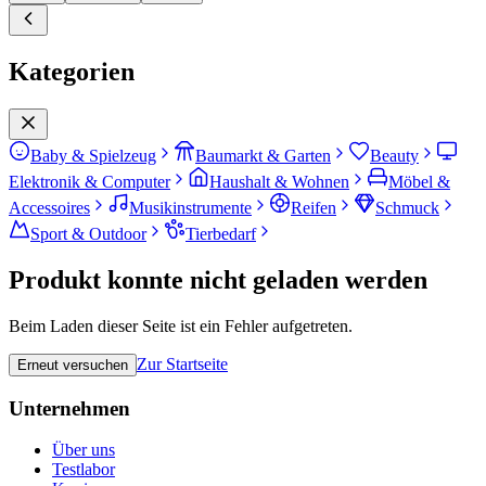
Kategorien
Baby & Spielzeug
Baumarkt & Garten
Beauty
Elektronik & Computer
Haushalt & Wohnen
Möbel &
Accessoires
Musikinstrumente
Reifen
Schmuck
Sport & Outdoor
Tierbedarf
Produkt konnte nicht geladen werden
Beim Laden dieser Seite ist ein Fehler aufgetreten.
Zur Startseite
Erneut versuchen
Unternehmen
Über uns
Testlabor