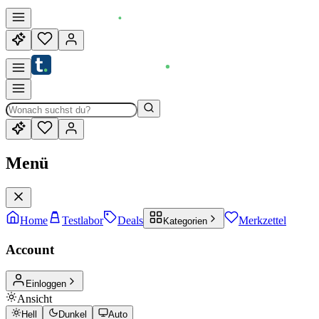
Menü
Home
Testlabor
Deals
Merkzettel
Kategorien
Account
Einloggen
Ansicht
Hell
Dunkel
Auto