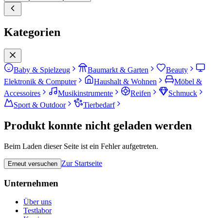
Kategorien
Baby & Spielzeug
Baumarkt & Garten
Beauty
Elektronik & Computer
Haushalt & Wohnen
Möbel &
Accessoires
Musikinstrumente
Reifen
Schmuck
Sport & Outdoor
Tierbedarf
Produkt konnte nicht geladen werden
Beim Laden dieser Seite ist ein Fehler aufgetreten.
Zur Startseite
Erneut versuchen
Unternehmen
Über uns
Testlabor