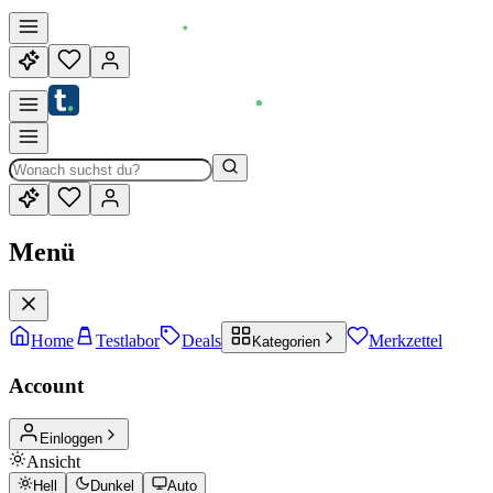
Menü
Home
Testlabor
Deals
Merkzettel
Kategorien
Account
Einloggen
Ansicht
Hell
Dunkel
Auto