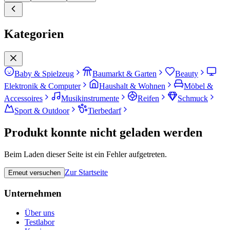
Kategorien
Baby & Spielzeug
Baumarkt & Garten
Beauty
Elektronik & Computer
Haushalt & Wohnen
Möbel &
Accessoires
Musikinstrumente
Reifen
Schmuck
Sport & Outdoor
Tierbedarf
Produkt konnte nicht geladen werden
Beim Laden dieser Seite ist ein Fehler aufgetreten.
Zur Startseite
Erneut versuchen
Unternehmen
Über uns
Testlabor