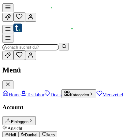
Menü
Home
Testlabor
Deals
Merkzettel
Kategorien
Account
Einloggen
Ansicht
Hell
Dunkel
Auto