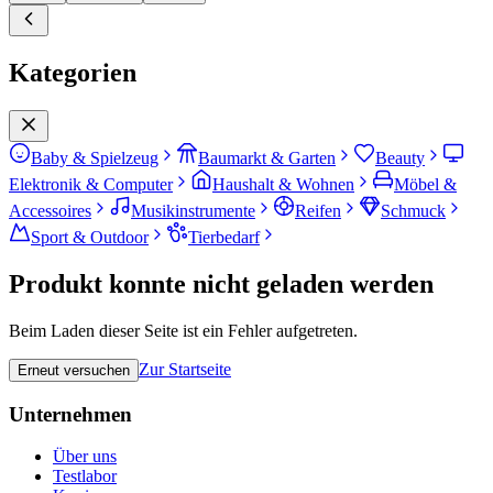
Kategorien
Baby & Spielzeug
Baumarkt & Garten
Beauty
Elektronik & Computer
Haushalt & Wohnen
Möbel &
Accessoires
Musikinstrumente
Reifen
Schmuck
Sport & Outdoor
Tierbedarf
Produkt konnte nicht geladen werden
Beim Laden dieser Seite ist ein Fehler aufgetreten.
Zur Startseite
Erneut versuchen
Unternehmen
Über uns
Testlabor