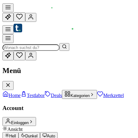
Menü
Home
Testlabor
Deals
Merkzettel
Kategorien
Account
Einloggen
Ansicht
Hell
Dunkel
Auto