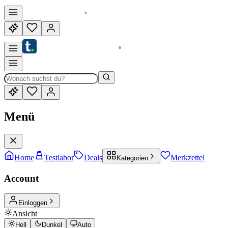
Menü
Home
Testlabor
Deals
Merkzettel
Kategorien
Account
Einloggen
Ansicht
Hell
Dunkel
Auto