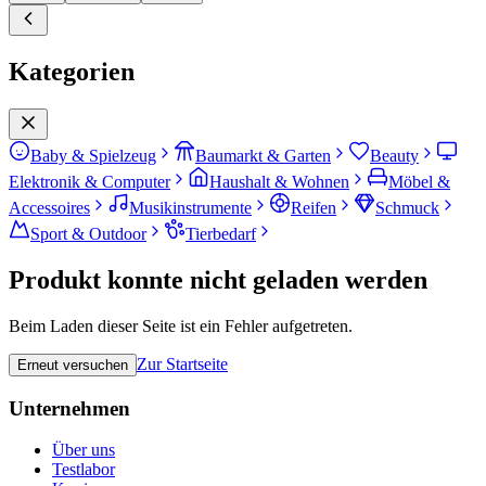
Kategorien
Baby & Spielzeug
Baumarkt & Garten
Beauty
Elektronik & Computer
Haushalt & Wohnen
Möbel &
Accessoires
Musikinstrumente
Reifen
Schmuck
Sport & Outdoor
Tierbedarf
Produkt konnte nicht geladen werden
Beim Laden dieser Seite ist ein Fehler aufgetreten.
Zur Startseite
Erneut versuchen
Unternehmen
Über uns
Testlabor