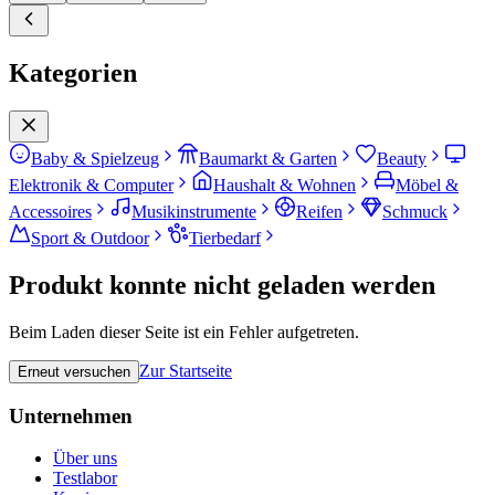
Kategorien
Baby & Spielzeug
Baumarkt & Garten
Beauty
Elektronik & Computer
Haushalt & Wohnen
Möbel &
Accessoires
Musikinstrumente
Reifen
Schmuck
Sport & Outdoor
Tierbedarf
Produkt konnte nicht geladen werden
Beim Laden dieser Seite ist ein Fehler aufgetreten.
Zur Startseite
Erneut versuchen
Unternehmen
Über uns
Testlabor