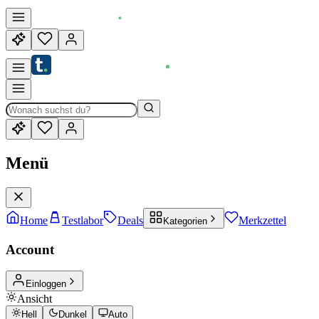
Menü
Home
Testlabor
Deals
Merkzettel
Kategorien
Account
Einloggen
Ansicht
Hell
Dunkel
Auto