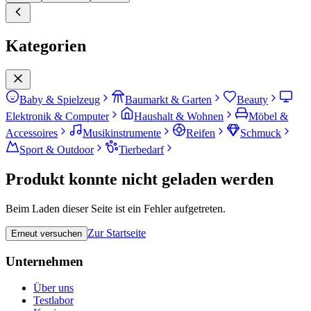
Kategorien
Baby & Spielzeug
Baumarkt & Garten
Beauty
Elektronik & Computer
Haushalt & Wohnen
Möbel &
Accessoires
Musikinstrumente
Reifen
Schmuck
Sport & Outdoor
Tierbedarf
Produkt konnte nicht geladen werden
Beim Laden dieser Seite ist ein Fehler aufgetreten.
Zur Startseite
Erneut versuchen
Unternehmen
Über uns
Testlabor