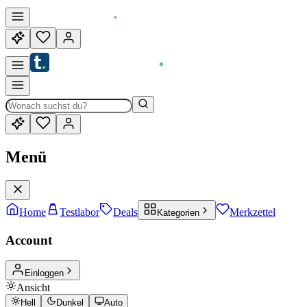
Menü
Home
Testlabor
Deals
Merkzettel
Kategorien
Account
Einloggen
Ansicht
Hell
Dunkel
Auto