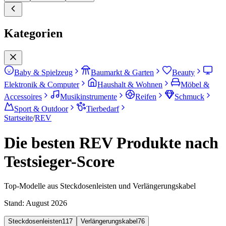
Kategorien
Baby & Spielzeug
Baumarkt & Garten
Beauty
Elektronik & Computer
Haushalt & Wohnen
Möbel &
Accessoires
Musikinstrumente
Reifen
Schmuck
Sport & Outdoor
Tierbedarf
Startseite
/
REV
Die besten REV Produkte nach
Testsieger-Score
Top-Modelle aus Steckdosenleisten und Verlängerungskabel
Stand:
August 2026
Steckdosenleisten
117
Verlängerungskabel
76