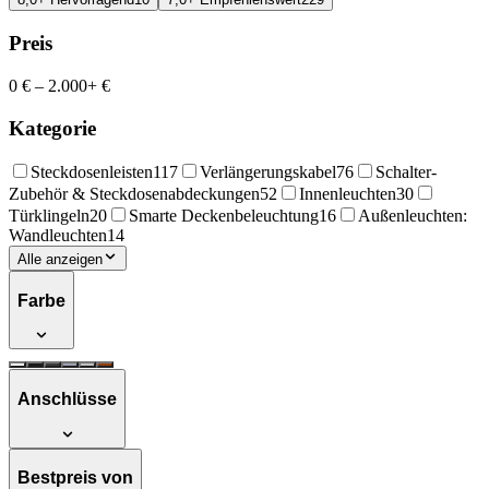
Preis
0 €
–
2.000+ €
Kategorie
Steckdosenleisten
117
Verlängerungskabel
76
Schalter-
Zubehör & Steckdosenabdeckungen
52
Innenleuchten
30
Türklingeln
20
Smarte Deckenbeleuchtung
16
Außenleuchten:
Wandleuchten
14
Alle anzeigen
Farbe
Anschlüsse
Bestpreis von