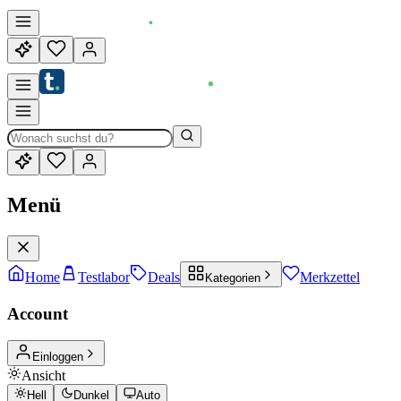
Menü
Home
Testlabor
Deals
Merkzettel
Kategorien
Account
Einloggen
Ansicht
Hell
Dunkel
Auto