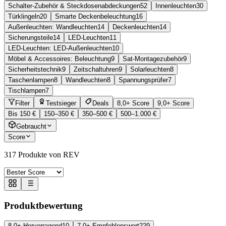
Schalter-Zubehör & Steckdosenabdeckungen
52
Innenleuchten
30
Türklingeln
20
Smarte Deckenbeleuchtung
16
Außenleuchten: Wandleuchten
14
Deckenleuchten
14
Sicherungsteile
14
LED-Leuchten
11
LED-Leuchten: LED-Außenleuchten
10
Möbel & Accessoires: Beleuchtung
9
Sat-Montagezubehör
9
Sicherheitstechnik
9
Zeitschaltuhren
9
Solarleuchten
8
Taschenlampen
8
Wandleuchten
8
Spannungsprüfer
7
Tischlampen
7
Filter
Testsieger
Deals
8,0+ Score
9,0+ Score
Bis 150 €
150–350 €
350–500 €
500–1.000 €
Gebraucht
Score
317
Produkte von REV
Produktbewertung
8,0+ Hervorragend
10
7,0+ Empfehlenswert
229