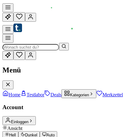
Menü
Home
Testlabor
Deals
Merkzettel
Kategorien
Account
Einloggen
Ansicht
Hell
Dunkel
Auto