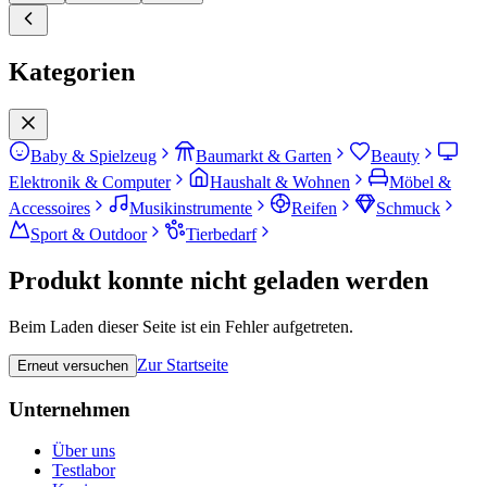
Kategorien
Baby & Spielzeug
Baumarkt & Garten
Beauty
Elektronik & Computer
Haushalt & Wohnen
Möbel &
Accessoires
Musikinstrumente
Reifen
Schmuck
Sport & Outdoor
Tierbedarf
Produkt konnte nicht geladen werden
Beim Laden dieser Seite ist ein Fehler aufgetreten.
Zur Startseite
Erneut versuchen
Unternehmen
Über uns
Testlabor