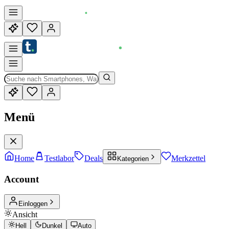
Menü
Home
Testlabor
Deals
Merkzettel
Kategorien
Account
Einloggen
Ansicht
Hell
Dunkel
Auto