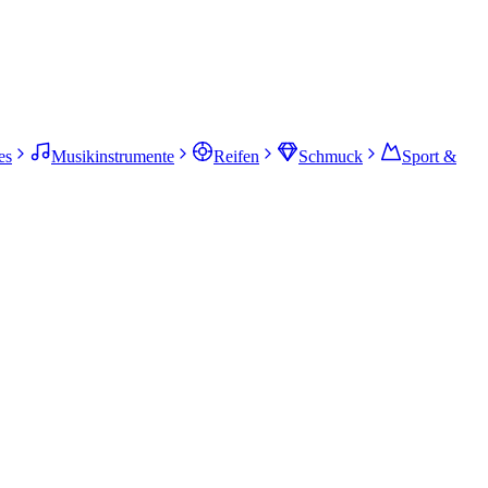
es
Musikinstrumente
Reifen
Schmuck
Sport &