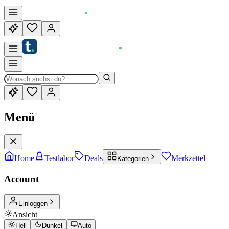
Menü
Home
Testlabor
Deals
Merkzettel
Kategorien
Account
Einloggen
Ansicht
Hell
Dunkel
Auto