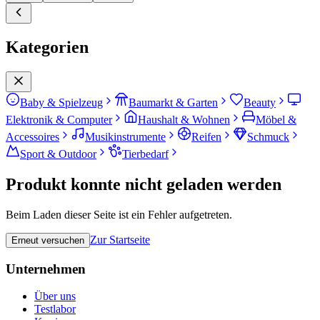
Kategorien
Baby & Spielzeug
Baumarkt & Garten
Beauty
Elektronik & Computer
Haushalt & Wohnen
Möbel &
Accessoires
Musikinstrumente
Reifen
Schmuck
Sport & Outdoor
Tierbedarf
Produkt konnte nicht geladen werden
Beim Laden dieser Seite ist ein Fehler aufgetreten.
Zur Startseite
Erneut versuchen
Unternehmen
Über uns
Testlabor