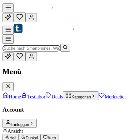
Menü
Home
Testlabor
Deals
Merkzettel
Kategorien
Account
Einloggen
Ansicht
Hell
Dunkel
Auto