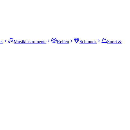
es
Musikinstrumente
Reifen
Schmuck
Sport &