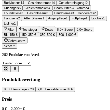
Bodylotions
14
Gesichtscremes
14
Gesichtsreinigung
12
Duschgels
5
Gesichtsmasken
4
Haarbürsten & -kämme
4
Foundations
3
Gesichtsserum
3
Handcremes
3
Deodorants
2
Handseife
2
After Shaves
1
Augenpflege
1
Fußpflege
1
Lipgloss
1
Lipliner
1
Filter
Testsieger
Deals
8,0+ Score
9,0+ Score
Bis 150 €
150–350 €
350–500 €
500–1.000 €
Gebraucht
Score
262
Produkte von Aveda
Produktbewertung
8,0+ Hervorragend
28
7,0+ Empfehlenswert
186
Preis
0 €
–
2.000+ €