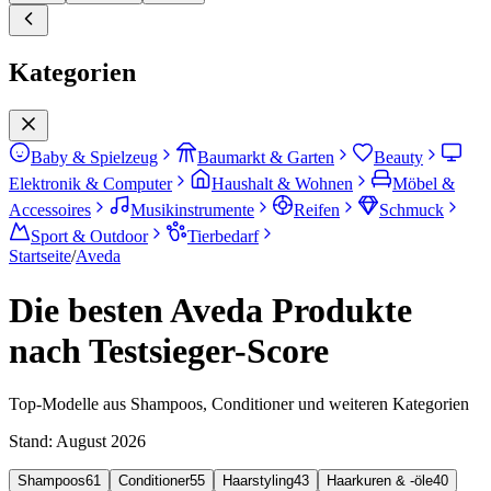
Kategorien
Baby & Spielzeug
Baumarkt & Garten
Beauty
Elektronik & Computer
Haushalt & Wohnen
Möbel &
Accessoires
Musikinstrumente
Reifen
Schmuck
Sport & Outdoor
Tierbedarf
Startseite
/
Aveda
Die besten Aveda Produkte
nach Testsieger-Score
Top-Modelle aus Shampoos, Conditioner und weiteren Kategorien
Stand:
August 2026
Shampoos
61
Conditioner
55
Haarstyling
43
Haarkuren & -öle
40