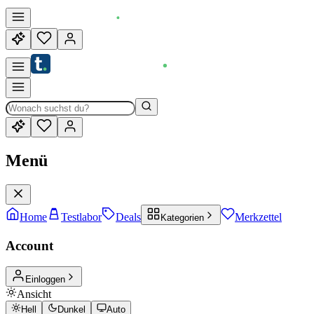
Menü
Home
Testlabor
Deals
Merkzettel
Kategorien
Account
Einloggen
Ansicht
Hell
Dunkel
Auto