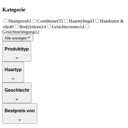
Kategorie
Shampoos
61
Conditioner
55
Haarstyling
43
Haarkuren &
-öle
40
Bodylotions
14
Gesichtscremes
14
Gesichtsreinigung
12
Alle anzeigen
Produkttyp
Haartyp
Geschlecht
Bestpreis von