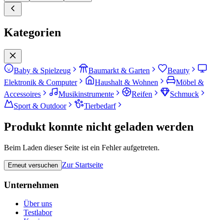
Kategorien
Baby & Spielzeug
Baumarkt & Garten
Beauty
Elektronik & Computer
Haushalt & Wohnen
Möbel &
Accessoires
Musikinstrumente
Reifen
Schmuck
Sport & Outdoor
Tierbedarf
Produkt konnte nicht geladen werden
Beim Laden dieser Seite ist ein Fehler aufgetreten.
Zur Startseite
Erneut versuchen
Unternehmen
Über uns
Testlabor