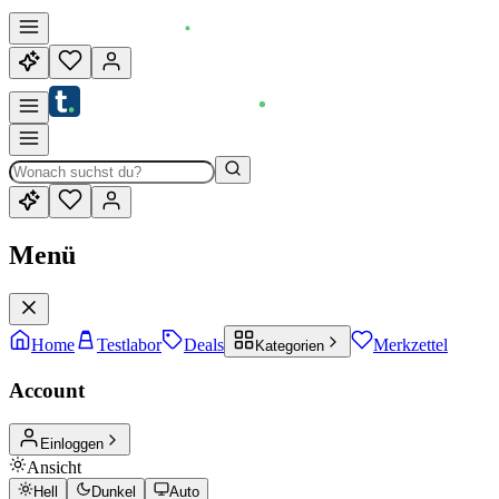
Menü
Home
Testlabor
Deals
Merkzettel
Kategorien
Account
Einloggen
Ansicht
Hell
Dunkel
Auto