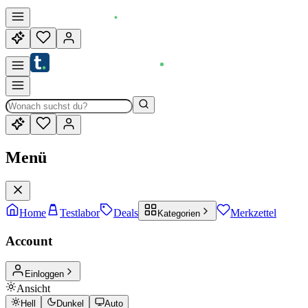
Menü
Home
Testlabor
Deals
Merkzettel
Kategorien
Account
Einloggen
Ansicht
Hell
Dunkel
Auto