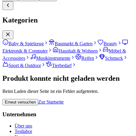
Kategorien
Baby & Spielzeug
Baumarkt & Garten
Beauty
Elektronik & Computer
Haushalt & Wohnen
Möbel &
Accessoires
Musikinstrumente
Reifen
Schmuck
Sport & Outdoor
Tierbedarf
Produkt konnte nicht geladen werden
Beim Laden dieser Seite ist ein Fehler aufgetreten.
Zur Startseite
Erneut versuchen
Unternehmen
Über uns
Testlabor