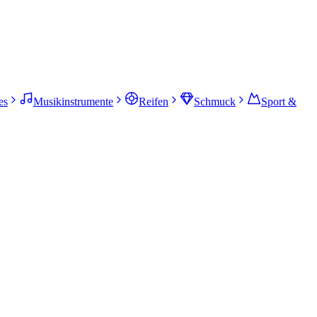
es
Musikinstrumente
Reifen
Schmuck
Sport &