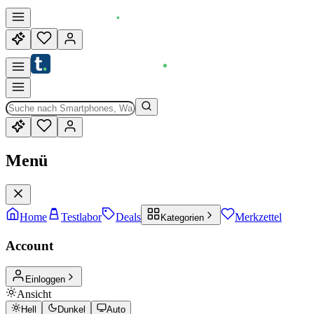
Menü
Home
Testlabor
Deals
Merkzettel
Kategorien
Account
Einloggen
Ansicht
Hell
Dunkel
Auto