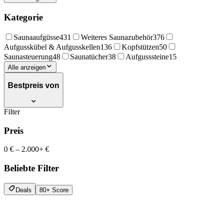
Kategorie
Saunaaufgüsse
431
Weiteres Saunazubehör
376
Aufgusskübel & Aufgusskellen
136
Kopfstützen
50
Saunasteuerung
48
Saunatücher
38
Aufgusssteine
15
Alle anzeigen
Bestpreis von
Filter
Preis
0 €
–
2.000+ €
Beliebte Filter
Deals
80+ Score