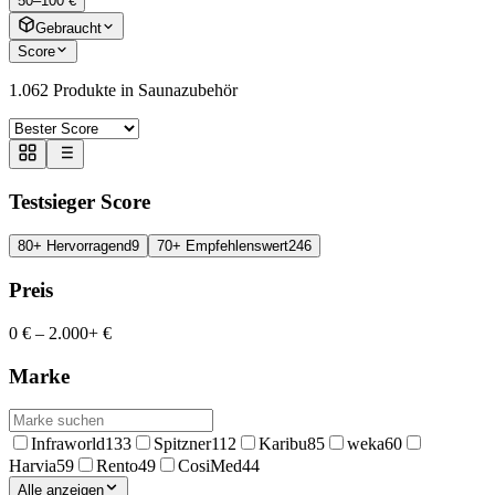
50–100 €
Gebraucht
Score
1.062
Produkte in
Saunazubehör
Testsieger Score
80+ Hervorragend
9
70+ Empfehlenswert
246
Preis
0 €
–
2.000+ €
Marke
Infraworld
133
Spitzner
112
Karibu
85
weka
60
Harvia
59
Rento
49
CosiMed
44
Alle anzeigen