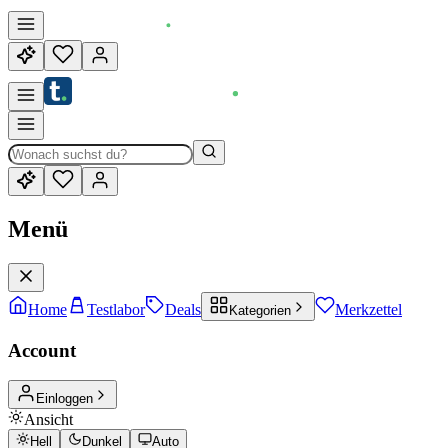
Menü
Home
Testlabor
Deals
Merkzettel
Kategorien
Account
Einloggen
Ansicht
Hell
Dunkel
Auto