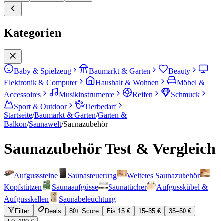
Kategorien
Baby & Spielzeug
Baumarkt & Garten
Beauty
Elektronik & Computer
Haushalt & Wohnen
Möbel &
Accessoires
Musikinstrumente
Reifen
Schmuck
Sport & Outdoor
Tierbedarf
Startseite
/
Baumarkt & Garten
/
Garten &
Balkon
/
Saunawelt
/
Saunazubehör
Saunazubehör
Test & Vergleich
Aufgusssteine
Saunasteuerung
Weiteres Saunazubehör
Kopfstützen
Saunaaufgüsse
Saunatücher
Aufgusskübel &
Aufgusskellen
Saunabeleuchtung
Filter
Deals
80+ Score
Bis 15 €
15–35 €
35–50 €