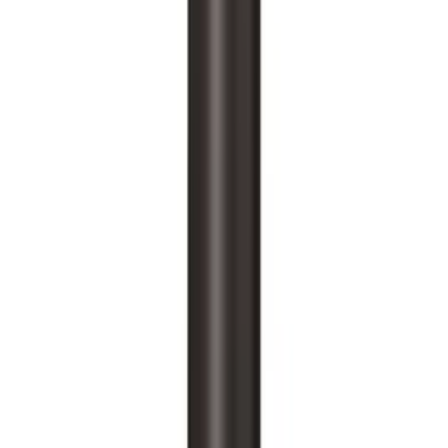
Testlabor
Karriere
Services
Datenschutz
Impressum
Privatsphäre
Partner
Shop anmelden
Shop Login
Folge uns
Deutschlands großes Verbraucherportal mit Testberichten und
integriertem Preisvergleich