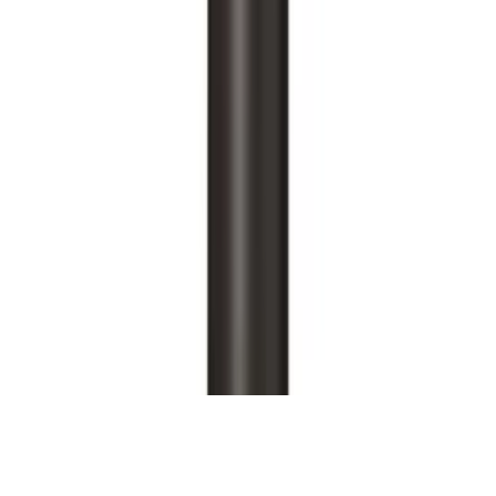
Alle Preise inkl. der jeweils geltenden gesetzlichen MwSt., ggf.
zzgl. Versandkosten. Alle Angaben ohne Gewähr.
©
2026
Testsieger.de
Frag die KI
Frage stellen