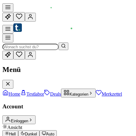
Menü
Home
Testlabor
Deals
Merkzettel
Kategorien
Account
Einloggen
Ansicht
Hell
Dunkel
Auto