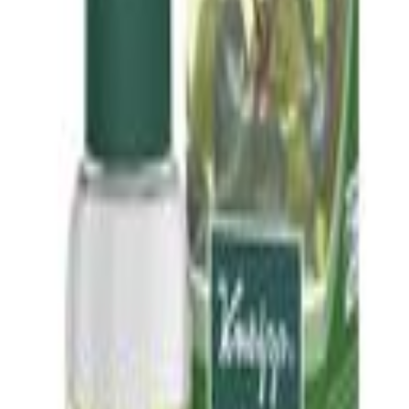
Impressum
Privatsphäre
Partner
Shop anmelden
Shop Login
Folge uns
Deutschlands großes Verbraucherportal mit Testberichten und
integriertem Preisvergleich
Alle Preise inkl. der jeweils geltenden gesetzlichen MwSt., ggf.
zzgl. Versandkosten. Alle Angaben ohne Gewähr.
©
2026
Testsieger.de
Frage stellen
Frage stellen