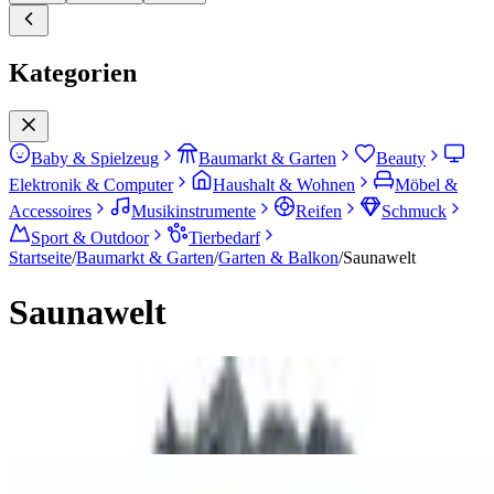
Kategorien
Baby & Spielzeug
Baumarkt & Garten
Beauty
Elektronik & Computer
Haushalt & Wohnen
Möbel &
Accessoires
Musikinstrumente
Reifen
Schmuck
Sport & Outdoor
Tierbedarf
Startseite
/
Baumarkt & Garten
/
Garten & Balkon
/
Saunawelt
Saunawelt
Saunaöfen
Saunen