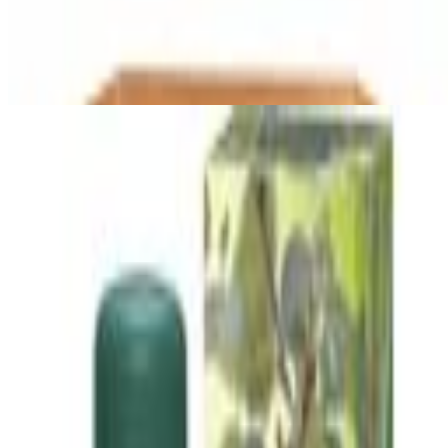
3
Unterkategorien
Innensaunen
Gartensaunen
Infrarotkabinen
Saunazubehör
8
Unterkategorien
Aufgusssteine
Saunasteuerung
Weiteres
Saunazubehör
Kopfstützen
Saunaaufgüsse
Saunatücher
Aufgusskübel
& Aufgusskellen
Saunabeleuchtung
Unternehmen
Über uns
Testlabor
Karriere
Services
Datenschutz