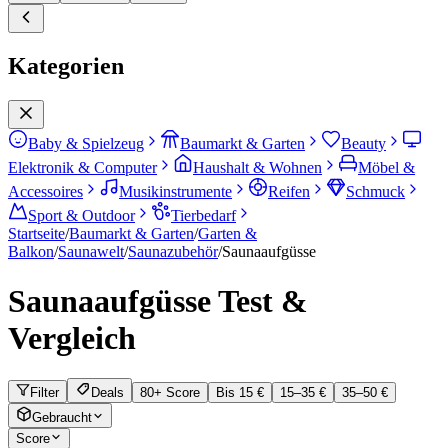
Kategorien
Baby & Spielzeug
Baumarkt & Garten
Beauty
Elektronik & Computer
Haushalt & Wohnen
Möbel &
Accessoires
Musikinstrumente
Reifen
Schmuck
Sport & Outdoor
Tierbedarf
Startseite
/
Baumarkt & Garten
/
Garten &
Balkon
/
Saunawelt
/
Saunazubehör
/
Saunaaufgüsse
Saunaaufgüsse
Test &
Vergleich
Filter
Deals
80+ Score
Bis 15 €
15–35 €
35–50 €
Gebraucht
Score