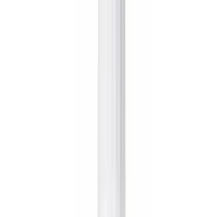
Für wen eignet sich was?
Häufige Fragen
Beliebte Saunaaufgüsse
Inhaltsverzeichnis
Inhalt
Die besten Saunaaufgüsse im Überblick
Worauf beim Kauf achten?
Inhaltsstoffe und Reinheit
Die gewünschte Wirkung der Aromen
Dosierung und Handhabung
Für wen eignet sich was?
Häufige Fragen
Beliebte Saunaaufgüsse
Inhaltsverzeichnis
Die besten Saunaaufgüsse im Überblick
Ein hochwertiger Saunaaufguss verwandelt die reine Hitze in ein