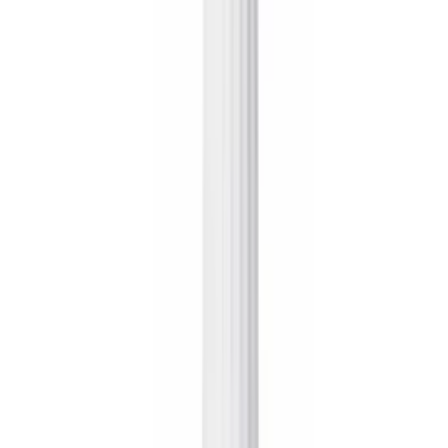
Frag die KI
Lohnt sich dieses Produkt für mich?
Was sind die wichtigsten Vor- und Nachteile?
Gibt es bessere Alternativen in dieser Preisklasse?
Frag etwas anderes
Saunaaufgüsse: So findest du den
perfekten Duft für deine Auszeit
Entdecke die Welt der Saunaaufgüsse: Tipps zu ätherischen Ölen,
Wirkungsweisen und worauf du beim Kauf für dein Wellness-
Erlebnis achten solltest.
Zuletzt aktualisiert:
18.04.2026
Inhalt
Die besten Saunaaufgüsse im Überblick
Worauf beim Kauf achten?
Inhaltsstoffe und Reinheit
Die gewünschte Wirkung der Aromen
Dosierung und Handhabung