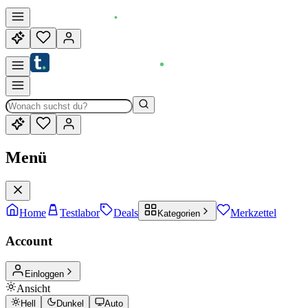
Menü
Home
Testlabor
Deals
Merkzettel
Kategorien
Account
Einloggen
Ansicht
Hell
Dunkel
Auto