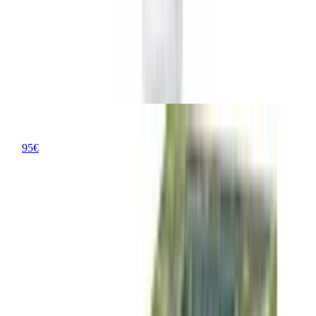
tiefenwirksames Wellness-Erlebnis für Körper und Geist. Ob du
nach einem langen Tag entspannen willst oder einen belebenden
Frischekick suchst, die Auswahl der richtigen Aromen bestimmt
maßgeblich die Qualität deiner Auszeit.
Kneipp Eukalyptus Saunaaufguss 100 ml befreiend, belebend für
Normale Haut geeignet
Kneipp Eukalyptus Saunaaufguss
100 ml befreiend,
belebend für Normale Haut geeignet
95
€
ab
5
Preise vergleichen
Kneipp Eukalyptus Saunaaufguss
Vorteile
Sehr belebendes Aroma durch Eukalyptus und Birke
Hochwertige ätherische Öle in bewährter Qualität
Unterstützt spürbar das freie Durchatmen
Gute Löslichkeit im Aufgusswasser