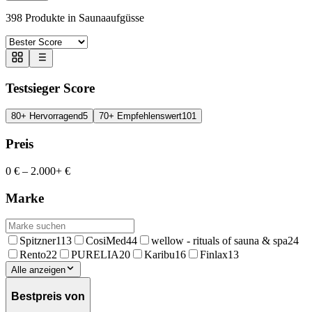
398
Produkte in
Saunaaufgüsse
Testsieger Score
80+ Hervorragend
5
70+ Empfehlenswert
101
Preis
0 €
–
2.000+ €
Marke
Spitzner
113
CosiMed
44
wellow - rituals of sauna & spa
24
Rento
22
PURELIA
20
Karibu
16
Finlax
13
Alle anzeigen
Bestpreis von