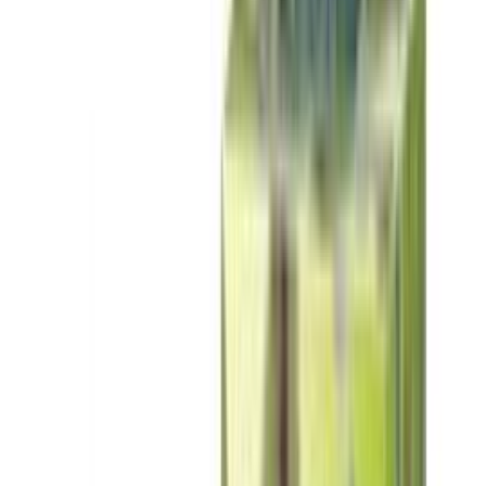
Nachteile
Duftintensität für sehr kleine Kabinen fast zu stark
Vergleichsweise kleine Flaschengröße bei häufiger
Nutzung
Fazit:
Ein zeitloser Klassiker, der besonders in der Erkältungszeit
oder für einen energiegeladenen Start in den Tag überzeugt.
Worauf beim Kauf achten?
Inhaltsstoffe und Reinheit
Die Qualität der verwendeten Öle ist das wichtigste Kriterium für
ein gesundes Saunieren. Viele preiswerte Produkte setzen auf
synthetische Duftstoffe, die zwar intensiv riechen, aber oft
Kopfschmerzen verursachen oder die Schleimhäute reizen können.
Hochwertige Aufgüsse erkennst du an der Kennzeichnung als
naturreine ätherische Öle. Diese werden direkt aus Pflanzen
gewonnen und enthalten die volle therapeutische Kraft der Natur.