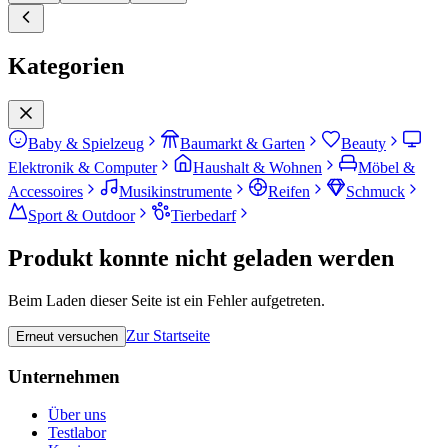
Kategorien
Baby & Spielzeug
Baumarkt & Garten
Beauty
Elektronik & Computer
Haushalt & Wohnen
Möbel &
Accessoires
Musikinstrumente
Reifen
Schmuck
Sport & Outdoor
Tierbedarf
Produkt konnte nicht geladen werden
Beim Laden dieser Seite ist ein Fehler aufgetreten.
Zur Startseite
Erneut versuchen
Unternehmen
Über uns
Testlabor