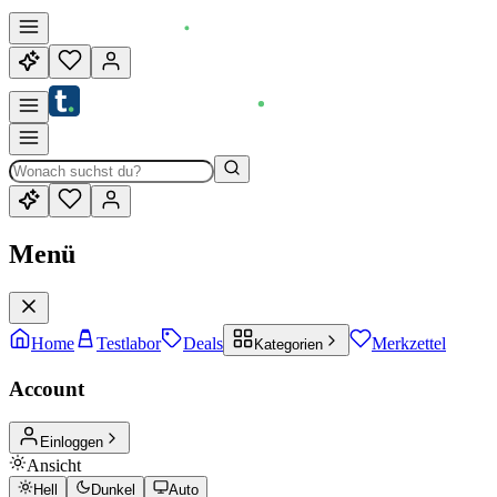
Menü
Home
Testlabor
Deals
Merkzettel
Kategorien
Account
Einloggen
Ansicht
Hell
Dunkel
Auto