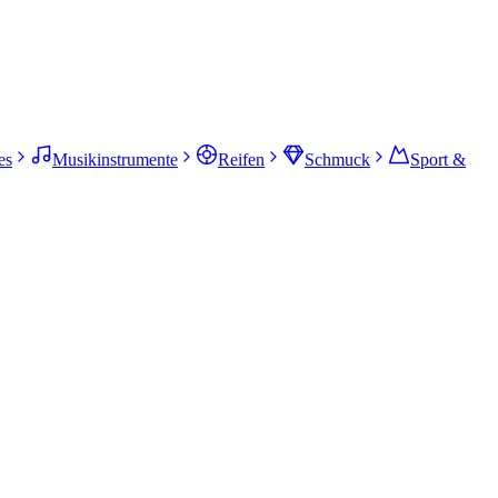
es
Musikinstrumente
Reifen
Schmuck
Sport &