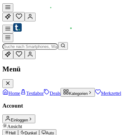
Menü
Home
Testlabor
Deals
Merkzettel
Kategorien
Account
Einloggen
Ansicht
Hell
Dunkel
Auto