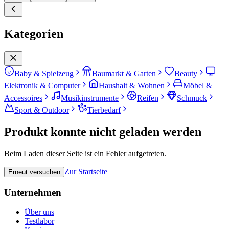
Kategorien
Baby & Spielzeug
Baumarkt & Garten
Beauty
Elektronik & Computer
Haushalt & Wohnen
Möbel &
Accessoires
Musikinstrumente
Reifen
Schmuck
Sport & Outdoor
Tierbedarf
Produkt konnte nicht geladen werden
Beim Laden dieser Seite ist ein Fehler aufgetreten.
Zur Startseite
Erneut versuchen
Unternehmen
Über uns
Testlabor