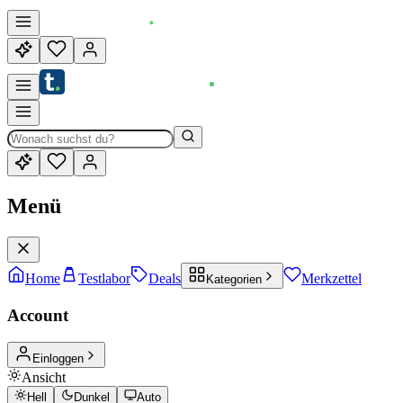
Menü
Home
Testlabor
Deals
Merkzettel
Kategorien
Account
Einloggen
Ansicht
Hell
Dunkel
Auto