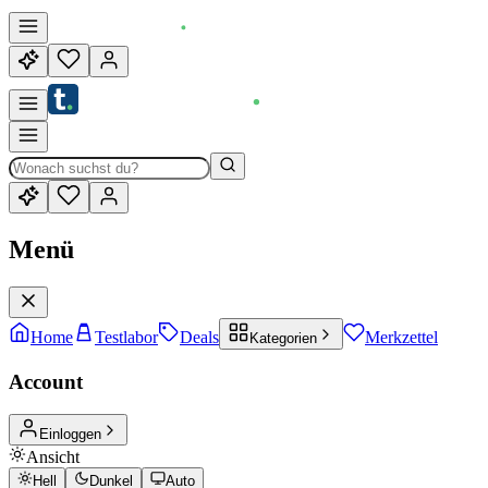
Menü
Home
Testlabor
Deals
Merkzettel
Kategorien
Account
Einloggen
Ansicht
Hell
Dunkel
Auto