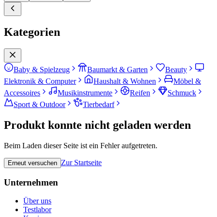
Kategorien
Baby & Spielzeug
Baumarkt & Garten
Beauty
Elektronik & Computer
Haushalt & Wohnen
Möbel &
Accessoires
Musikinstrumente
Reifen
Schmuck
Sport & Outdoor
Tierbedarf
Produkt konnte nicht geladen werden
Beim Laden dieser Seite ist ein Fehler aufgetreten.
Zur Startseite
Erneut versuchen
Unternehmen
Über uns
Testlabor