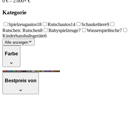
0 €
–
2.000+ €
Kategorie
Spielzeugautos
18
Rutschautos
14
Schaukeltiere
9
Rutschen: Rutschen
8
Babyspielzeuge
7
Wasserspieltische
7
Kinderhaushaltsgeräte
6
Alle anzeigen
Farbe
Bestpreis von
Little Tikes Little tikes Rocking horse red
in cardboard 173943