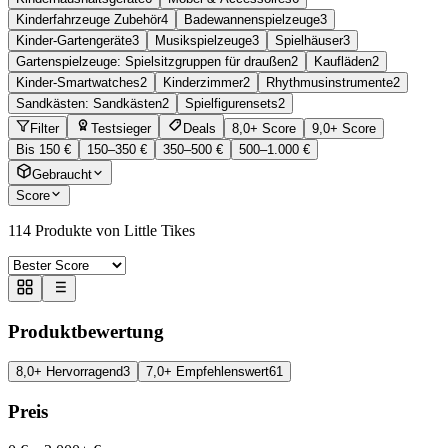
Kinderfahrzeuge Zubehör
4
Badewannenspielzeuge
3
Kinder-Gartengeräte
3
Musikspielzeuge
3
Spielhäuser
3
Gartenspielzeuge: Spielsitzgruppen für draußen
2
Kaufläden
2
Kinder-Smartwatches
2
Kinderzimmer
2
Rhythmusinstrumente
2
Sandkästen: Sandkästen
2
Spielfigurensets
2
Filter
Testsieger
Deals
8,0+ Score
9,0+ Score
Bis 150 €
150–350 €
350–500 €
500–1.000 €
Gebraucht
Score
114
Produkte von Little Tikes
Produktbewertung
8,0+ Hervorragend
3
7,0+ Empfehlenswert
61
Preis