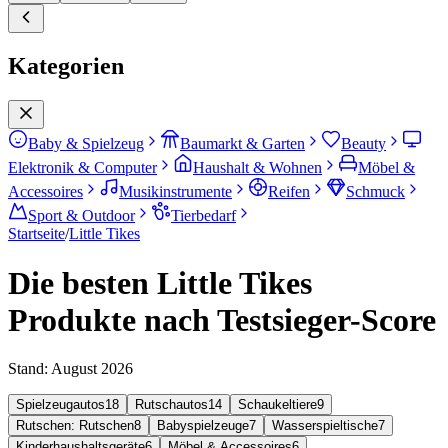
Kategorien
Baby & Spielzeug
Baumarkt & Garten
Beauty
Elektronik & Computer
Haushalt & Wohnen
Möbel &
Accessoires
Musikinstrumente
Reifen
Schmuck
Sport & Outdoor
Tierbedarf
Startseite
/
Little Tikes
Die besten Little Tikes
Produkte nach Testsieger-Score
Stand:
August 2026
Spielzeugautos
18
Rutschautos
14
Schaukeltiere
9
Rutschen: Rutschen
8
Babyspielzeuge
7
Wasserspieltische
7
Kinderhaushaltsgeräte
6
Möbel & Accessoires
6