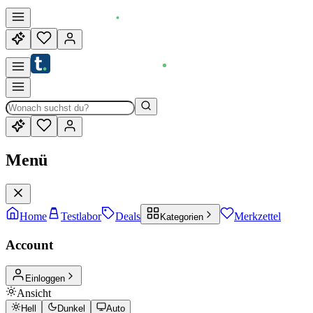
Menü
Home
Testlabor
Deals
Merkzettel
Kategorien
Account
Einloggen
Ansicht
Hell
Dunkel
Auto