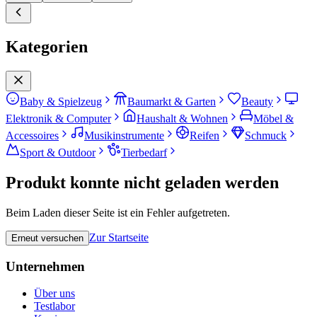
Kategorien
Baby & Spielzeug
Baumarkt & Garten
Beauty
Elektronik & Computer
Haushalt & Wohnen
Möbel &
Accessoires
Musikinstrumente
Reifen
Schmuck
Sport & Outdoor
Tierbedarf
Produkt konnte nicht geladen werden
Beim Laden dieser Seite ist ein Fehler aufgetreten.
Zur Startseite
Erneut versuchen
Unternehmen
Über uns
Testlabor