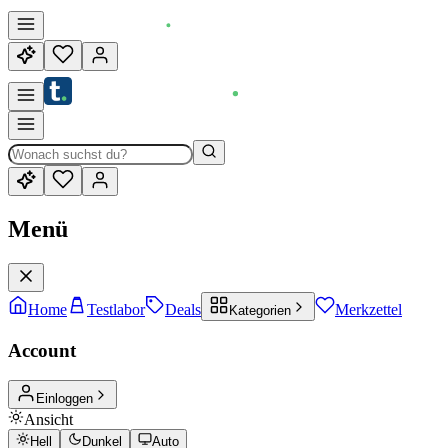
Menü
Home
Testlabor
Deals
Merkzettel
Kategorien
Account
Einloggen
Ansicht
Hell
Dunkel
Auto