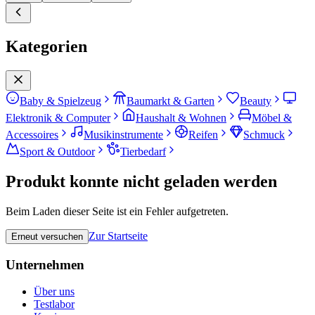
Kategorien
Baby & Spielzeug
Baumarkt & Garten
Beauty
Elektronik & Computer
Haushalt & Wohnen
Möbel &
Accessoires
Musikinstrumente
Reifen
Schmuck
Sport & Outdoor
Tierbedarf
Produkt konnte nicht geladen werden
Beim Laden dieser Seite ist ein Fehler aufgetreten.
Zur Startseite
Erneut versuchen
Unternehmen
Über uns
Testlabor