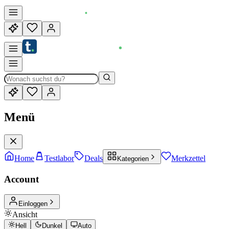
Menü
Home
Testlabor
Deals
Merkzettel
Kategorien
Account
Einloggen
Ansicht
Hell
Dunkel
Auto