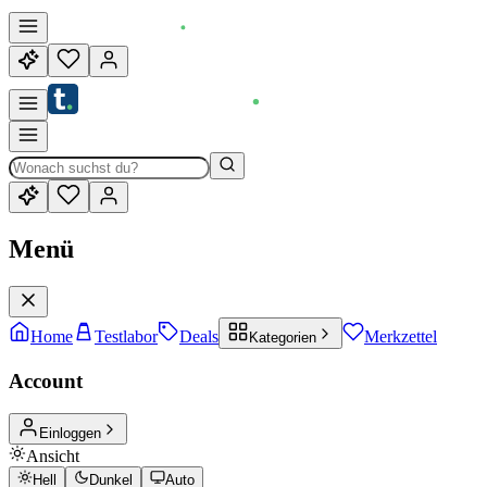
Menü
Home
Testlabor
Deals
Merkzettel
Kategorien
Account
Einloggen
Ansicht
Hell
Dunkel
Auto