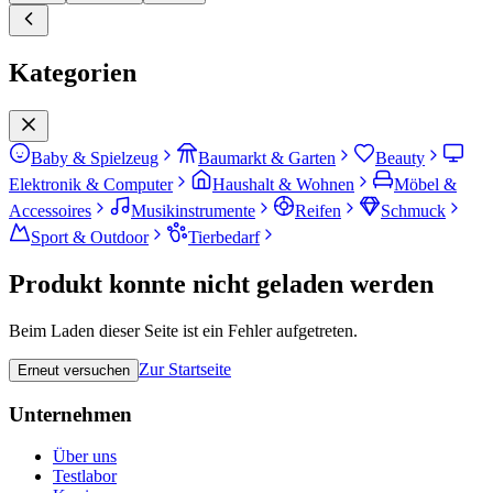
Kategorien
Baby & Spielzeug
Baumarkt & Garten
Beauty
Elektronik & Computer
Haushalt & Wohnen
Möbel &
Accessoires
Musikinstrumente
Reifen
Schmuck
Sport & Outdoor
Tierbedarf
Produkt konnte nicht geladen werden
Beim Laden dieser Seite ist ein Fehler aufgetreten.
Zur Startseite
Erneut versuchen
Unternehmen
Über uns
Testlabor